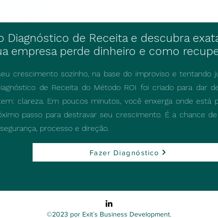
 o Diagnóstico de Receita e descubra ex
ua empresa perde dinheiro e como recupe
seu crescimento sozinho, na base do improviso e tentando ju
iagnóstico de Receita do Método ROI foi criado para dar de
tem: clareza. Em poucos minutos, você enxerga onde está p
óximo passo para destravar seu crescimento. É a chance de 
egurança, processo e direção.
Fazer Diagnóstico
©2023 por Exit´s Business Development.