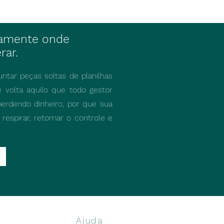
atamente onde
rar.
ntar peças soltas de planilhas
 volta aquilo que todo gestor
erdendo dinheiro, por que sua
respirar, retomar o controle e
Ajuda