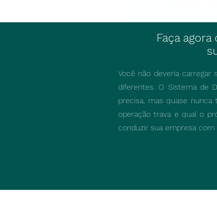
Faça agora
s
Você não deveria carregar 
diferentes. O Sistema de D
precisa, mas quase nunca 
operação trava e qual o pr
conduzir sua empresa com s