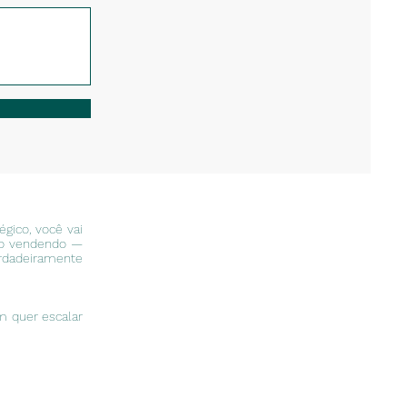
gico, você vai
mo vendendo —
dadeiramente
m quer escalar