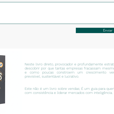
Enviar
Neste livro direto, provocador e profundamente estraté
descobrir por que tantas empresas fracassam mes
e como poucas constroem um crescimento ver
previsível, sustentável e lucrativo.
Este não é um livro sobre vendas; É um guia para que
com consistência e liderar mercados com inteligência.