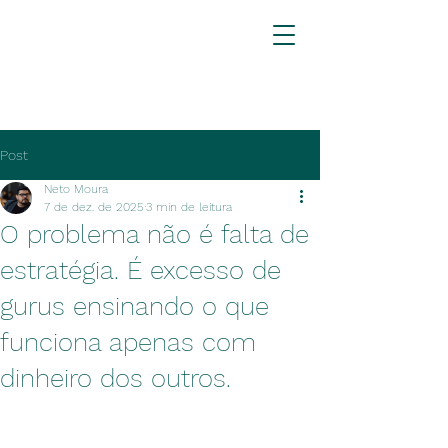
Post
Neto Moura
7 de dez. de 2025
3 min de leitura
O problema não é falta de
estratégia. É excesso de
gurus ensinando o que
funciona apenas com
dinheiro dos outros.