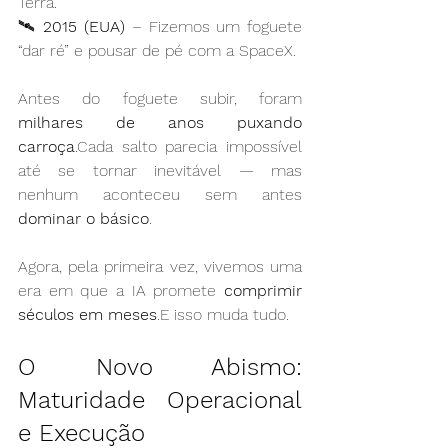
Terra.
🛰️ 
2015 (EUA)
 – Fizemos um foguete 
“dar ré” e pousar de pé com a SpaceX.
Antes do foguete subir, foram 
milhares de anos puxando 
carroça
.Cada salto parecia impossível 
até se tornar inevitável — mas 
nenhum aconteceu sem antes 
dominar o básico
.
Agora, pela primeira vez, vivemos uma 
era em que a IA promete 
comprimir 
séculos em meses
.E isso muda tudo.
O Novo Abismo: 
Maturidade Operacional 
e Execução