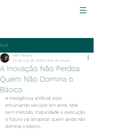
Post
Neto Moura
24 de out. de 2025
3 min de leitura
A Inovação Não Perdoa
Quem Não Domina o
Básico
A inteligência artificial está 
encurtando séculos em anos. Mas 
sem método, maturidade e execução, 
o futuro vai atropelar quem ainda não 
domina o básico..