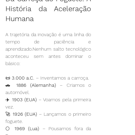
História da Aceleração 
Humana
A trajetória da inovação é uma linha do 
tempo de paciência e 
aprendizado.Nenhum salto tecnológico 
aconteceu sem antes dominar o 
básico:
📜 
3.000 a.C.
 – Inventamos a carroça.
🚗 
1886 (Alemanha)
 – Criamos o 
automóvel.
✈️ 
1903 (EUA)
 – Voamos pela primeira 
vez.
🚀 
1926 (EUA)
 – Lançamos o primeiro 
foguete.
🌕 
1969 (Lua)
 – Pousamos fora da 