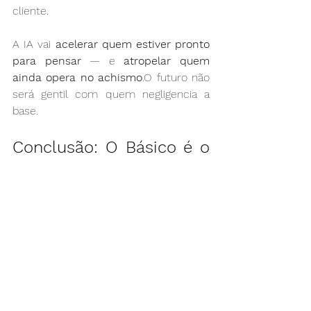
cliente.
A IA vai 
acelerar quem estiver pronto 
para pensar
 — e 
atropelar quem 
ainda opera no achismo
.O futuro não 
será gentil com quem negligencia a 
base.
Conclusão: O Básico é o 
Novo Avançado
O que separa as empresas que vão 
surfar essa revolução das que vão 
desaparecer não é o uso da IA, mas a 
capacidade de transformar 
conhecimento em execução
.A 
inovação é o prêmio da consistência — 
e a punição do improviso.Dominar o 